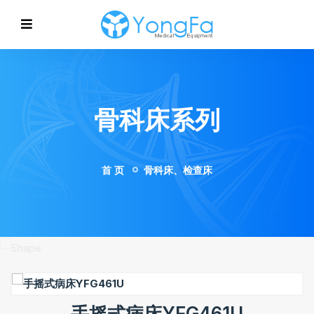
骨科床系列
首 页
骨科床、检查床
手摇式病床YFG461U