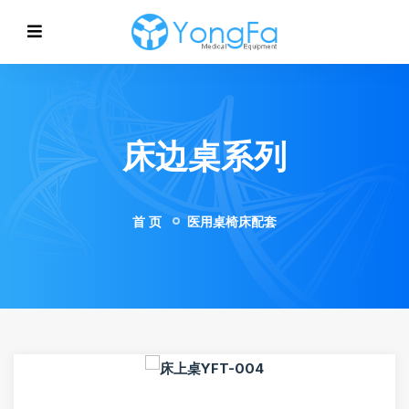
床边桌系列
首 页
医用桌椅床配套